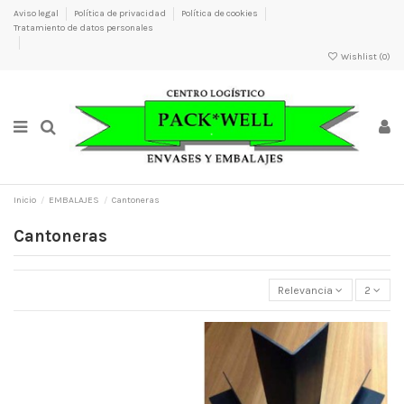
Aviso legal
Política de privacidad
Política de cookies
Tratamiento de datos personales
Wishlist (
0
)
×
×
×
×
Nombre de la lista de deseos
Inicio
EMBALAJES
Cantoneras
Cantoneras
Relevancia
2