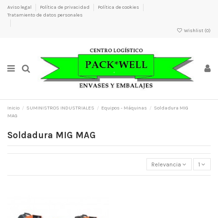
Aviso legal
Política de privacidad
Política de cookies
Tratamiento de datos personales
Wishlist (
0
)
×
×
×
×
Nombre de la lista de deseos
Inicio
SUMINISTROS INDUSTRIALES
Equipos - Máquinas
Soldadura MIG
MAG
Soldadura MIG MAG
Relevancia
1