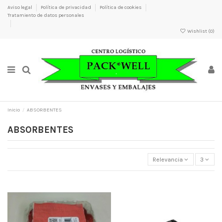
Aviso legal
Política de privacidad
Política de cookies
Tratamiento de datos personales
Wishlist (
0
)
×
×
×
×
Nombre de la lista de deseos
Inicio
ABSORBENTES
ABSORBENTES
Relevancia
3