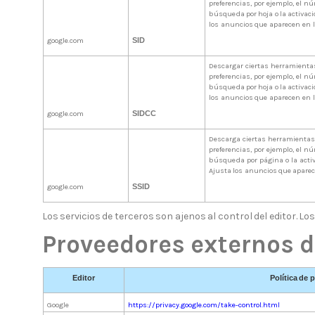
preferencias, por ejemplo, el n
búsqueda
por
hoja
o
la
activac
los
anuncios
que
aparecen
en
google.com
SID
Descargar ciertas herramientas
preferencias, por ejemplo, el n
búsqueda
por
hoja
o
la
activac
los
anuncios
que
aparecen
en
google.com
SIDCC
Descarga ciertas herramientas
preferencias, por ejemplo, el 
búsqueda por página o la activa
Ajusta
los
anuncios
que
apare
google.com
SSID
Los
servicios
de
terceros
son
ajenos
al
control
del
editor.
Lo
Proveedores
externos
d
Editor
Política
de
p
Google
https://privacy.google.com/take-control.html