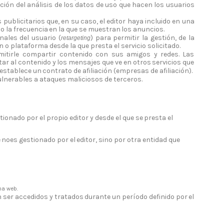
ción
del
análisis
de
los
datos
de
uso
que
hacen
los
usuarios
s
publicitarios que, en su caso, el editor haya incluido en una
o
la
frecuencia
en
la
que
se
muestran
los
anuncios.
nales del
usuario (
) para permitir la gestión, de la
retargeting
n o plataforma desde la que presta el servicio
solicitado.
itirle compartir
contenido
con
sus
amigos
y
redes.
Las
tar
al
contenido
y
los
mensajes
que
ve
en
otros
servicios
que
establece un
contrato de
afiliación (empresas
de afiliación).
ulnerables a ataques maliciosos de
terceros.
tionado
por
el
propio
editor
y
desde
el
que
se
presta
el
e
no
es
gestionado
por
el
editor,
sino
por
otra
entidad
que
na web.
n
ser
accedidos
y
tratados
durante
un
período
definido
por
el