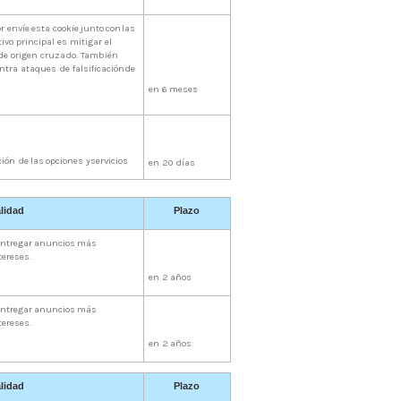
r
envíe
esta
cookie
junto
con
las
tivo principal es mitigar el
 de origen cruzado. También
ntra ataques de falsificación
de
en
6
meses
ción
de
las
opciones
y
servicios
en
20
días
lidad
Plazo
ntregar
anuncios
más
tereses.
en
2
años
ntregar
anuncios
más
tereses.
en
2
años
lidad
Plazo