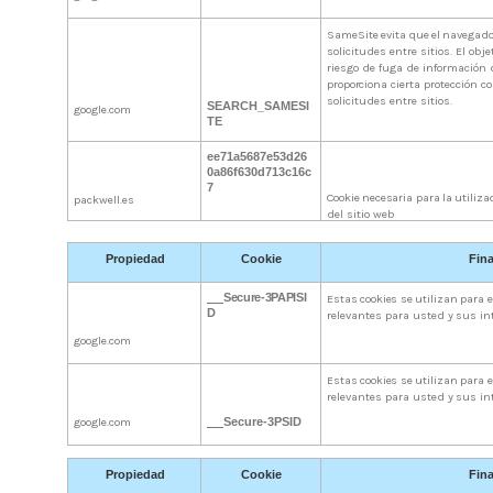
SameSite
evita
que
el
navegado
solicitudes entre sitios. El obje
riesgo de fuga de información
proporciona cierta
protección co
solicitudes entre sitios.
SEARCH_SAMESI
google.com
TE
ee71a5687e53d26
0a86f630d713c16c
7
Cookie
necesaria
para
la
utiliza
packwell.es
del sitio web
Propiedad
Cookie
Fina
Secure-3PAPISI
Estas
cookies
se
utilizan
para
e
D
relevantes
para
usted
y
sus
in
google.com
Estas
cookies
se
utilizan
para
e
relevantes
para
usted
y
sus
in
google.com
Secure-3PSID
Propiedad
Cookie
Fina