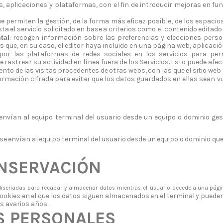
s, aplicaciones y plataformas, con el fin de
introducir
mejoras
en
fun
e permiten la gestión, de la forma más eficaz posible, de los espacio
sta
el
servicio
solicitado
en
base
a
criterios
como
el
contenido
editado
tal
: recogen información sobre las preferencias y elecciones perso
s que, en
su caso, el editor haya incluido en una página web, aplicació
por las plataformas de redes sociales en los servicios para perm
e
rastrear
su
actividad
en
línea
fuera
de
los
Servicios.
Esto
puede
afec
ento
de
las
visitas
procedentes
de
otras
webs,
con
las
que
el
sitio
web
ormación
cifrada
para
evitar
que
los
datos
guardados
en
ellas
sean
v
envían
al
equipo
terminal
del
usuario
desde
un
equipo
o
dominio
ges
se
envían
al
equipo
terminal
del
usuario
desde
un
equipo
o
dominio
qu
NSERVACIÓN
diseñadas
para
recabar
y
almacenar
datos
mientras
el
usuario
accede
a una
pági
ookies
en
el
que
los
datos
siguen
almacenados
en
el
terminal
y
puede
os
a
varios años.
S
PERSONALES