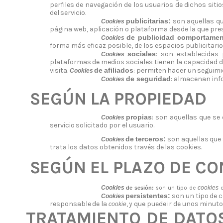
perfiles de navegación de los usuarios de dichos sitio
del
servicio.
publicitarias:
son aquellas qu
Cookies
página web, aplicación o plataforma desde la que
pre
de publicidad comportamen
Cookies
forma más eficaz posible, de los espacios publicitario
sociales
: son establecidas 
Cookies
plataformas
de
medios
sociales
tienen
la
capacidad
d
visita.
de
afiliados
:
permiten
hacer
un
seguimi
Cookies
de seguridad
:
almacenan
inf
Cookies
SEGÚN
LA
PROPIEDAD
propias
:
son
aquellas
que
se
Cookies
servicio
solicitado
por
el
usuario.
de
terceros:
son
aquellas
que
Cookies
trata
los
datos
obtenidos
través
de
las
cookies.
SEGÚN
EL
PLAZO
DE
CO
Cookies
cookies
de
sesión:
son
un
tipo
de
persistentes:
son
un
tipo
de
c
Cookies
responsable
de
la
,
y
que
puede
ir
de
unos
minut
cookie
TRATAMIENTO
DE
DATO