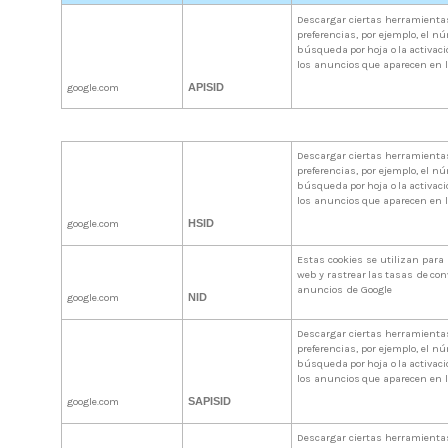
Descargar ciertas herramientas
preferencias, por ejemplo, el n
búsqueda
por
hoja
o
la
activac
los
anuncios
que
aparecen
en
google.com
APISID
Descargar ciertas herramientas
preferencias, por ejemplo, el n
búsqueda
por
hoja
o
la
activac
los
anuncios
que
aparecen
en
google.com
HSID
Estas cookies se utilizan para r
web
y
rastrear
las
tasas
de
con
anuncios de Google
google.com
NID
Descargar ciertas herramientas
preferencias, por ejemplo, el n
búsqueda
por
hoja
o
la
activac
los
anuncios
que
aparecen
en
google.com
SAPISID
Descargar ciertas herramientas