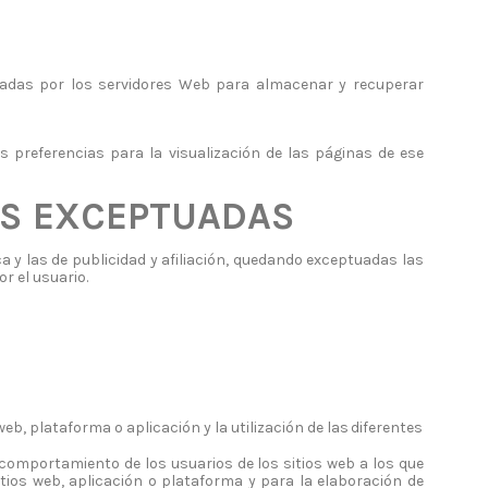
adas
por
los
servidores
Web
para
almacenar
y
recuperar
s preferencias para la visualización de las páginas de ese
S
EXCEPTUADAS
ca
y
las
de
publicidad
y
afiliación,
quedando
exceptuadas
las
or
el
usuario.
web,
plataforma
o
aplicación
y
la
utilización
de
las
diferentes
comportamiento de los usuarios de los sitios web a los que
sitios web, aplicación o plataforma y para la
elaboración de