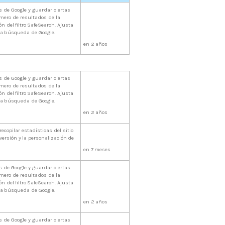
 de Google y guardar ciertas
úmero de resultados de la
ión
del
filtro
SafeSearch.
Ajusta
la
búsqueda
de
Google.
en
2
años
 de Google y guardar ciertas
úmero de resultados de la
ión
del
filtro
SafeSearch.
Ajusta
la
búsqueda
de
Google.
en
2
años
ecopilar estadísticas del sitio
versión
y
la
personalización
de
en
7
meses
 de Google y guardar ciertas
úmero de resultados de la
ión
del
filtro
SafeSearch.
Ajusta
la
búsqueda
de
Google.
en
2
años
 de Google y guardar ciertas