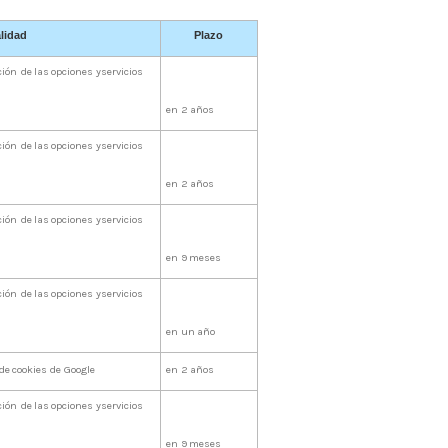
lidad
Plazo
ción
de
las
opciones
y
servicios
en
2
años
ción
de
las
opciones
y
servicios
en
2
años
ción
de
las
opciones
y
servicios
en
9
meses
ción
de
las
opciones
y
servicios
en
un
año
de
cookies
de
Google
en
2
años
ción
de
las
opciones
y
servicios
en
9
meses