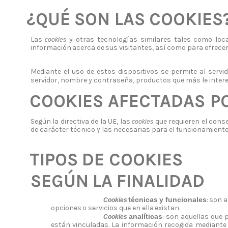
¿QUÉ
SON
LAS
COOKIES
Las
y otras tecnologías similares tales como loc
cookies
información
acerca
de
sus
visitantes,
así
como
para
ofrece
Mediante el uso de estos dispositivos se permite al serv
servidor, nombre y contraseña, productos que más le
intere
COOKIES AFECTADAS
P
Según la directiva de la UE, las
que requieren el cons
cookies
de
carácter
técnico
y
las
necesarias
para
el
funcionamient
TIPOS
DE
COOKIES
SEGÚN
LA
FINALIDAD
técnicas
y
funcionales
:
son
a
Cookies
opciones
o
servicios
que
en
ella
existan
.
analíticas
: son aquellas que 
Cookies
están vinculadas. La información recogida mediante