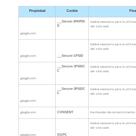
Propiedad
Cookie
Fina
Secure-1PAPISI
Cookie
necesaria
para
la
utiliza
D
del sitio web
google.com
Cookie
necesaria
para
la
utiliza
del sitio web
google.com
Secure-1PSID
Secure-1PSIDC
Cookie
necesaria
para
la
utiliza
C
del sitio web
google.com
Secure-3PSIDC
Cookie
necesaria
para
la
utiliza
C
del sitio web
google.com
CONSENT
google.com
Rastreador
de
consentimiento
Cookie
necesaria
para
la
utiliza
del sitio web
google.com
OGPC