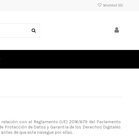
Wishlist (
0
)
n relación con el Reglamento (UE) 2016/679 del Parlamento
 de Protección de Datos y Garantía
de los Derechos Digitales
,
antes de
que este
navegue
por ellas.