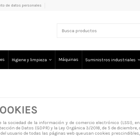
nto de datos personales
es
Máquinas
Higiene y limpieza
Suministros industriales
OOKIES
de la sociedad de la información y de comercio electrónico
(LSSI), e
tección de Datos (GDPR) y la Ley Orgánica 3/2018, de 5 de diciembre,
del usuario de todas las páginas
web
que
usan cookies
prescindibles