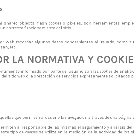
?
al shared objects, flash
o píxeles, son herramientas
emple
cookies
r
un correcto funcionamiento
del sitio.
idor Web recordar algunos datos concernientes al usuario, como
su
san, etc.
OR
LA
NORMATIVA
Y
COOKIE
entimiento informado por parte del usuario son las
de
analíti
cookies
o
del
sitio
web
o
la
prestación
de
servicios
expresamente
solicitados
p
quellas
que
permiten
al
usuario
la
navegación
a
través
de
una
página
permiten al responsable de las mismas el seguimiento y análisis del
este tipo de
se utiliza en la medición de la actividad de los 
cookies