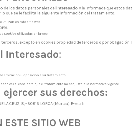
to
de
los
datos
personales
del
Interesado
y
le
informa
de que estos da
 lo
que
se le
facilita la
siguiente
información del
tratamiento:
e
utilizan
en
este
sitio
web.
DPR).
cookies
de
utilizadas
en
la
web.
a
terceros,
excepto
en
cookies
propiedad
de
terceros
o
por
obligación l
l
Interesado
:
de
limitación
u
oposición
a
su
tratamiento.
.aepd.es)
si
considera
que
el
tratamiento
no
se
ajusta a la
normativa vigente.
a
ejercer
sus
derechos:
DE
LA
CRUZ,
8,
-
30813
LORCA
(Murcia).
E-mail:
N
ESTE
SITIO
WEB