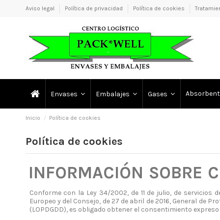
Aviso legal
Política de privacidad
Política de cookies
Tratamie
Absorbent
Envases
Embalajes
Gases
Inicio
Política de cookies
Política de cookies
INFORMACIÓN
SOBRE
C
Conforme con la Ley 34/2002, de 11 de julio, de servicios 
Europeo y del Consejo, de 27 de abril de 2016,
General de Pro
(LOPDGDD), es obligado obtener el consentimiento expreso 