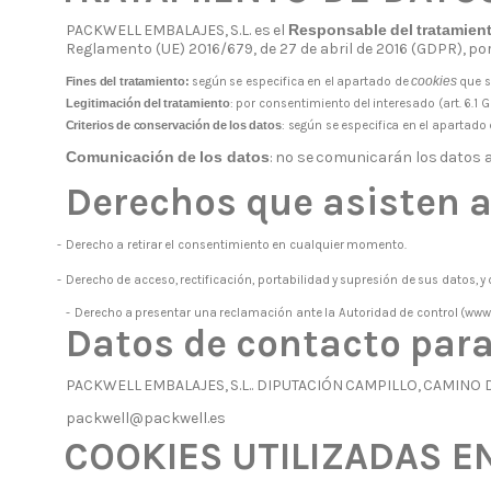
PACKWELL
EMBALAJES,
S.L.
es
el
Responsable
del
tratamien
Reglamento (UE) 2016/679, de 27 de abril de
2016
(GDPR),
por
cookies
Fines
del
tratamiento:
según
se
especifica
en
el
apartado
de
que
s
Legitimación
del
tratamiento
:
por
consentimiento
del
interesado
(art.
6.1
G
Criterios
de
conservación
de
los
datos
:
según
se
especifica
en
el
apartado
Comunicación
de
los
datos
:
no
se
comunicarán
los
datos
Derechos
que
asisten
a
-
Derecho
a
retirar
el
consentimiento
en
cualquier
momento.
-
Derecho
de
acceso,
rectificación,
portabilidad
y
supresión
de
sus
datos,
y
-
Derecho
a
presentar
una
reclamación
ante
la
Autoridad
de
control
(www
Datos
de
contacto
par
PACKWELL
EMBALAJES,
S.L..
DIPUTACIÓN
CAMPILLO,
CAMINO
packwell@packwell.es
COOKIES
UTILIZADAS
E