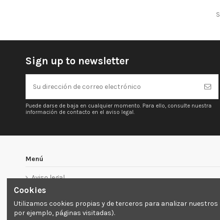
S
Sign up to newsletter
Puede darse de baja en cualquier momento. Para ello, consulte nuestra
información de contacto en el aviso legal.
Menú
Aviso legal
Cookies
Tratamiento de datos personales
Política de privacidad
Utilizamos cookies propias y de terceros para analizar nuestros 
por ejemplo, páginas visitadas).
Política de cookies