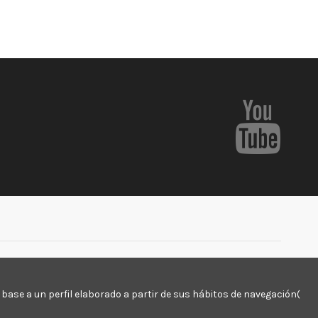
. Campillo, Camino de la Cruz, 8 30813 Lorca Murcia, España
base a un perfil elaborado a partir de sus hábitos de navegación(