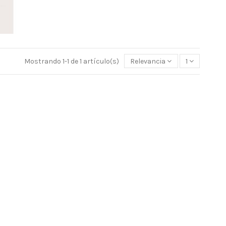
Mostrando 1-1 de 1 artículo(s)
Relevancia
1
utline