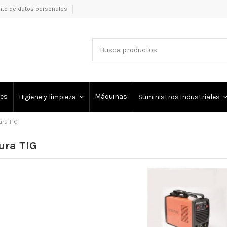
nto de datos personales
es
Máquinas
Higiene y limpieza
Suministros industriales
ra TIG
ura TIG