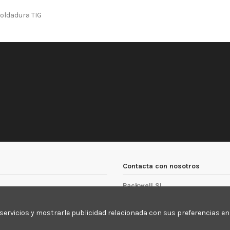
oldadura TIG
Contacta con nosotros
Packwell SL
Packwell Embalajes S.L., Dip
servicios y mostrarle publicidad relacionada con sus preferencias en 
678 705 660
packwell@packwell.es